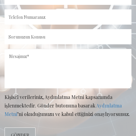
Kişisel verileriniz, Aydınlatma Metni kapsamında
işlenmektedir. Gönder butonuna basarak
Aydınlatma
Metni
’ni okuduğunuzu ve kabul ettiğinizi onaylıyorsunuz.